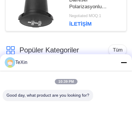
Polarizasyonlu
Omnidirectional
Negotiated MOQ:1
Antenna, Drone İzleme
İLETIŞIM
ve Karşı önlem için
360° Su geçirmez
Mantar Anten Booster
Popüler Kategoriler
Tüm
TeXin
Sinyal karıştırıcı
Drone sakatlama
modülü
modülü
10:39 PM
Good day, what product are you looking for?
FPV jammer modülü
RF güç amplifikatörü
geniş bant güç
Tek Yönlü Yükseltici
amplifikatörü