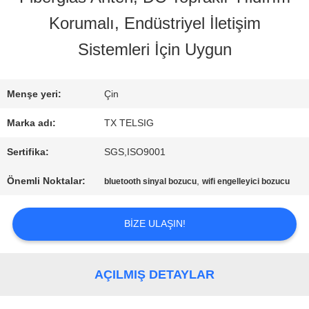
Korumalı, Endüstriyel İletişim
KALITE
Sistemleri İçin Uygun
KONTROL
Menşe yeri:
Çin
BIZE
Marka adı:
TX TELSIG
ULAŞIN
Sertifika:
SGS,ISO9001
Önemli Noktalar:
,
bluetooth sinyal bozucu
wifi engelleyici bozucu
HABERLER
BIZE ULAŞIN!
BLOG
AÇILMIŞ DETAYLAR
TEKLIF