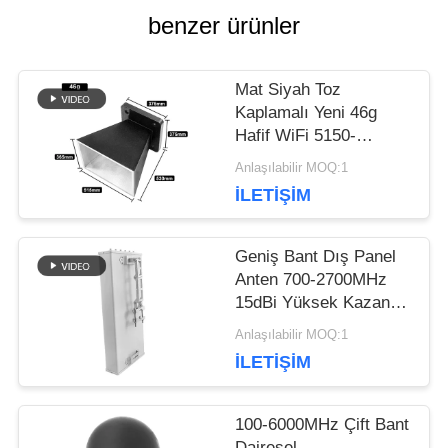
benzer ürünler
ISTEĞI
Mat Siyah Toz
SITE
Kaplamalı Yeni 46g
Hafif WiFi 5150-
HARITASI
5850MHz Korna Anteni
Anlaşılabilir MOQ:1
İLETIŞIM
PRIVACY
Geniş Bant Dış Panel
POLICY
Anten 700-2700MHz
15dBi Yüksek Kazanç
50Ω 100W Cep Ağı
Anlaşılabilir MOQ:1
Sinyal Güçlendirici
İLETIŞIM
Alıcısı için Rüzgar
geçirmez Anten
100-6000MHz Çift Bant
Dairesel