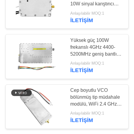
10W sinyal karıştırıcı
PRIVACY
modülü
Anlaşılabilir MOQ:1
POLICY
İLETIŞIM
18
geniş bant güç
Yüksek güç 100W
amplifikatörü
frekanslı 4GHz 4400-
5200MHz geniş bantlı
sinyal engelleyici
Anlaşılabilir MOQ:1
modülü
İLETIŞIM
15
Cep boyutlu VCO
bölünmüş tip müdahale
Tek Yönlü Yükseltici
modülü, WiFi 2.4 GHz
ve 5.8 GHz,
Anlaşılabilir MOQ:1
özelleştirilebilir.
İLETIŞIM