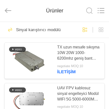
2026
Amplifier
module.
Ürünler
All
Rights
Reserved.
ANA
45
Sinyal karıştırıcı modülü
SAYFA
Sinyal karıştırıcı
modülü
TX uzun mesafe sıkışma
ÜRÜNLER
10W 20W 1000-
6200mhz geniş bant
HAKKIMIZDA
drone karşıtı güç
negotiate MOQ:10
amplifikatör modülü
İLETIŞIM
(hükümet için)
21
FABRIKA
Drone sakatlama
TURU
UAV FPV kablosuz
sinyal engelleyici Modül
modülü
WIFI 5G 5000-6000MHz
KALITE
50W güç güçlendirici
negotiate MOQ:10