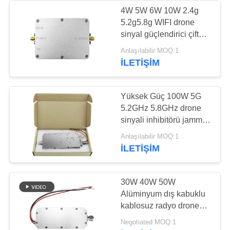
4W 5W 6W 10W 2.4g
5.2g5.8g WIFI drone
12
sinyal güçlendirici çift
çift yönlü
yönlü güç amplifikatörü
Anlaşılabilir MOQ:1
modülü
İLETIŞIM
amplifikatör
Yüksek Güç 100W 5G
5.2GHz 5.8GHz drone
sinyali inhibitörü jammer
modülü
96
Anlaşılabilir MOQ:1
İLETIŞIM
Uçak sinyali bozucu
30W 40W 50W
Alüminyum dış kabuklu
kablosuz radyo drone
sayaç frekans drone
Negotiated MOQ:1
engelleme modülü