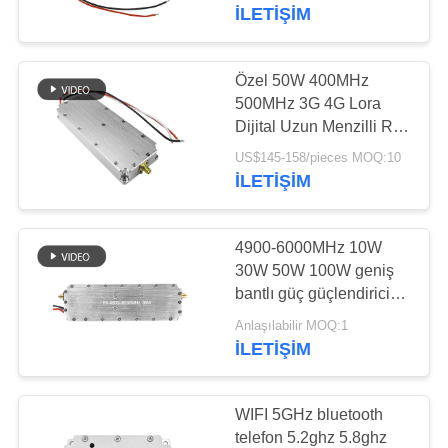
KONTROL
İLETIŞIM
BIZE
Özel 50W 400MHz
109
ULAŞIN
500MHz 3G 4G Lora
Dijital Uzun Menzilli RF
FPV jammer modülü
amplifikatörü anti drone
HABERLER
US$145-158/pieces MOQ:10
modülü Saklayıcı sistemi
İLETIŞIM
BLOG
4900-6000MHz 10W
30W 50W 100W geniş
TEKLIF
bantlı güç güçlendirici
36
RF modülü
ISTEĞI
Anlaşılabilir MOQ:1
RF güç
İLETIŞIM
amplifikatörü
SITE
HARITASI
WIFI 5GHz bluetooth
telefon 5.2ghz 5.8ghz