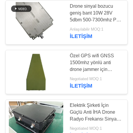
Drone sinyal bozucu
geniş bant 10W 28V
5dbm 500-7300mhz PA
güç amplifikatörü
Anlaşılabilir MOQ:1
İLETIŞIM
Özel GPS wifi GNSS
1500mhz yönlü anti
drone jammer için
periyodik anten kaydı
Negotiated MOQ:1
İLETIŞIM
Elektrik Şirketi İçin
Güçlü Anti İHA Drone
Radyo Frekansı Sinyal
Jammer
Negotiated MOQ:1