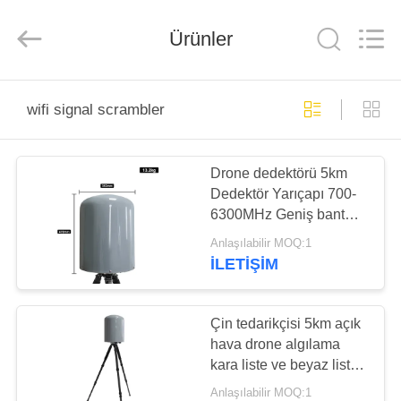
2026
Amplifier
module.
Ürünler
All
Rights
Reserved.
ANA
wifi signal scrambler
SAYFA
Drone dedektörü 5km
ÜRÜNLER
Dedektör Yarıçapı 700-
6300MHz Geniş bant
HAKKIMIZDA
360° UAV erken uyarısı
Anlaşılabilir MOQ:1
için omni-directional
İLETIŞIM
FABRIKA
TURU
Çin tedarikçisi 5km açık
hava drone algılama
kara liste ve beyaz liste
KALITE
güvenlik koruması
Anlaşılabilir MOQ:1