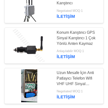
Karıştırıcı
PRIVACY
Negotiated MOQ:1
POLICY
İLETIŞIM
Konum Karıştırıcı GPS
Sinyal Karıştırıcı 1 Çok
Yönlü Anten Kaymaz
Anlaşılabilir MOQ:1
İLETIŞIM
Uzun Mesafe İçin Anti
Patlayıcı Telefon Wifi
VHF UHF Sinyal
Karıştırıcı
Negotiated MOQ:1
İLETIŞIM