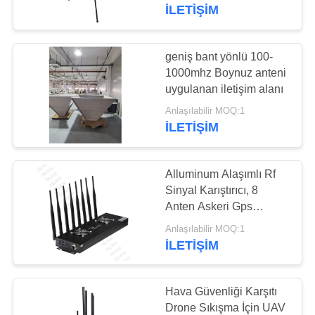
KONTROL
İLETIŞIM
BIZE
geniş bant yönlü 100-
ULAŞIN
1000mhz Boynuz anteni
uygulanan iletişim alanı
HABERLER
Anlaşılabilir MOQ:1
İLETIŞIM
BLOG
Alluminum Alaşımlı Rf
Sinyal Karıştırıcı, 8
TEKLIF
Anten Askeri Gps
Karıştırıcı Cihazı
ISTEĞI
Anlaşılabilir MOQ:1
İLETIŞIM
SITE
HARITASI
Hava Güvenliği Karşıtı
Drone Sıkışma İçin UAV