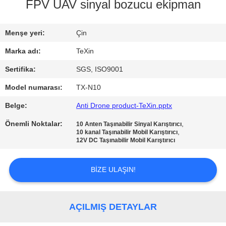
KONTROL
FPV UAV sinyal bozucu ekipman
BIZE
Menşe yeri:
Çin
ULAŞIN
Marka adı:
TeXin
Sertifika:
SGS, ISO9001
HABERLER
Model numarası:
TX-N10
Belge:
Anti Drone product-TeXin.pptx
BLOG
Önemli Noktalar:
,
10 Anten Taşınabilir Sinyal Karıştırıcı
,
10 kanal Taşınabilir Mobil Karıştırıcı
12V DC Taşınabilir Mobil Karıştırıcı
TEKLIF
ISTEĞI
BIZE ULAŞIN!
SITE
AÇILMIŞ DETAYLAR
HARITASI