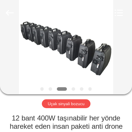
2026
Amplifier
module.
All
Rights
Reserved.
ANA
SAYFA
ÜRÜNLER
HAKKIMIZDA
FABRIKA
TURU
Uçak sinyali bozucu
12 bant 400W taşınabilir her yönde
KALITE
hareket eden insan paketi anti drone