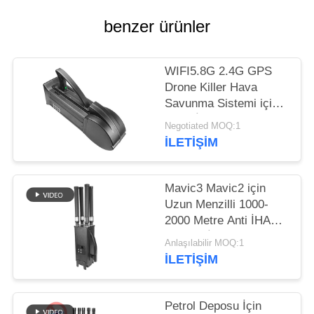
PRIVACY
benzer ürünler
POLICY
WIFI5.8G 2.4G GPS
Drone Killer Hava
Savunma Sistemi için
Hava İHA Sayaç
Negotiated MOQ:1
Interceptor
İLETIŞIM
Mavic3 Mavic2 için
Uzun Menzilli 1000-
2000 Metre Anti İHA
Sistemi İHA Drone
Anlaşılabilir MOQ:1
Jammer
İLETIŞIM
Petrol Deposu İçin