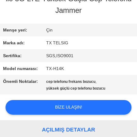
Jammer
KALITE
KONTROL
Menşe yeri:
Çin
Marka adı:
TX TELSIG
BIZE
Sertifika:
SGS,ISO9001
ULAŞIN
Model numarası:
TX-H14K
Önemli Noktalar:
,
cep telefonu frekans bozucu
HABERLER
yüksek güçlü cep telefonu bozucu
BIZE ULAŞIN!
BLOG
AÇILMIŞ DETAYLAR
TEKLIF