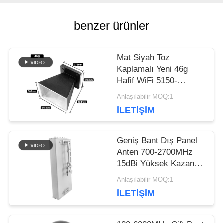
ISTEĞI
benzer ürünler
SITE
Mat Siyah Toz
Kaplamalı Yeni 46g
HARITASI
Hafif WiFi 5150-
5850MHz Korna Anteni
Anlaşılabilir MOQ:1
İLETIŞIM
PRIVACY
POLICY
Geniş Bant Dış Panel
Anten 700-2700MHz
15dBi Yüksek Kazanç
50Ω 100W Cep Ağı
Anlaşılabilir MOQ:1
Sinyal Güçlendirici
İLETIŞIM
Alıcısı için Rüzgar
geçirmez Anten