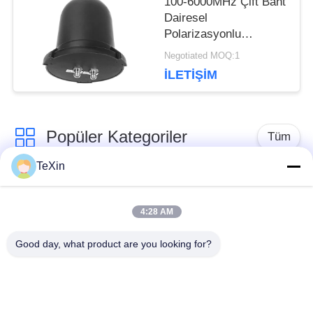
100-6000MHz Çift Bant
Dairesel
Polarizasyonlu
Omnidirectional
Negotiated MOQ:1
Antenna, Drone İzleme
İLETIŞIM
ve Karşı önlem için
360° Su geçirmez
Mantar Anten Booster
Popüler Kategoriler
Tüm
TeXin
Sinyal karıştırıcı
Drone sakatlama
modülü
modülü
4:28 AM
Good day, what product are you looking for?
FPV jammer modülü
RF güç amplifikatörü
geniş bant güç
Tek Yönlü Yükseltici
amplifikatörü