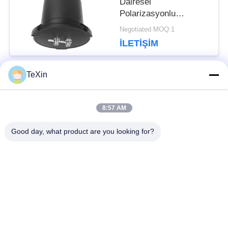
Dairesel
Polarizasyonlu
Omnidirectional
Negotiated MOQ:1
Antenna, Drone İzleme
İLETIŞIM
ve Karşı önlem için
360° Su geçirmez
Mantar Anten Booster
TeXin
Popüler Kategoriler
Tüm
8:57 AM
Sinyal karıştırıcı
Drone sakatlama
Good day, what product are you looking for?
modülü
modülü
FPV jammer modülü
RF güç amplifikatörü
geniş bant güç
Tek Yönlü Yükseltici
amplifikatörü