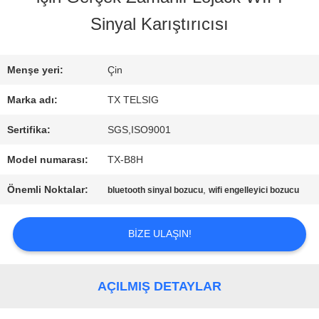
Sinyal Karıştırıcısı
KALITE
KONTROL
Menşe yeri:
Çin
Marka adı:
TX TELSIG
BIZE
Sertifika:
SGS,ISO9001
ULAŞIN
Model numarası:
TX-B8H
Önemli Noktalar:
,
bluetooth sinyal bozucu
wifi engelleyici bozucu
HABERLER
BIZE ULAŞIN!
BLOG
AÇILMIŞ DETAYLAR
TEKLIF