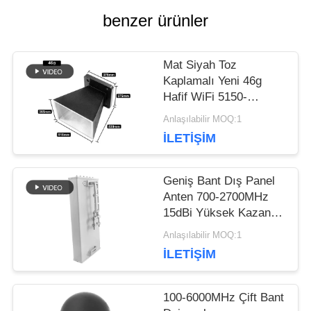
benzer ürünler
ISTEĞI
Mat Siyah Toz
SITE
Kaplamalı Yeni 46g
Hafif WiFi 5150-
HARITASI
5850MHz Korna Anteni
Anlaşılabilir MOQ:1
İLETIŞIM
PRIVACY
Geniş Bant Dış Panel
POLICY
Anten 700-2700MHz
15dBi Yüksek Kazanç
50Ω 100W Cep Ağı
Anlaşılabilir MOQ:1
Sinyal Güçlendirici
İLETIŞIM
Alıcısı için Rüzgar
geçirmez Anten
100-6000MHz Çift Bant