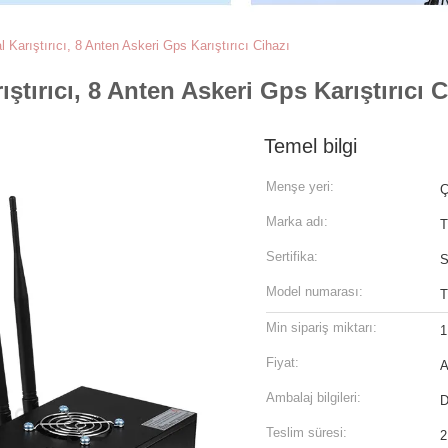
 Karıştırıcı, 8 Anten Askeri Gps Karıştırıcı Cihazı
ştırıcı, 8 Anten Askeri Gps Karıştırıcı C
Temel bilgi
Menşe yeri:
Ç
Marka adı:
T
Sertifika:
S
Model numarası:
T
Min sipariş miktarı:
1
Fiyat:
A
Ambalaj bilgileri:
D
Teslim süresi:
2