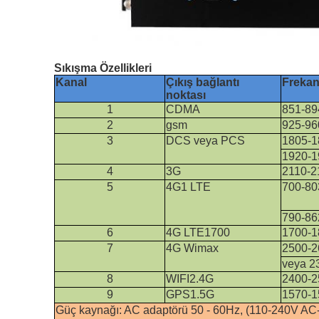
Sıkışma Özellikleri
Kanal
Çıkış bağlantı
Frekan
noktası
1
CDMA
851-8
2
gsm
925-9
3
DCS veya PCS
1805-1
1920-
4
3G
2110-
5
4G1 LTE
700-80
790-8
6
4G LTE1700
1700-
7
4G Wimax
2500-2
veya 
8
WIFI2.4G
2400-
9
GPS1.5G
1570-
Güç kaynağı: AC adaptörü 50 - 60Hz, (110-240V A