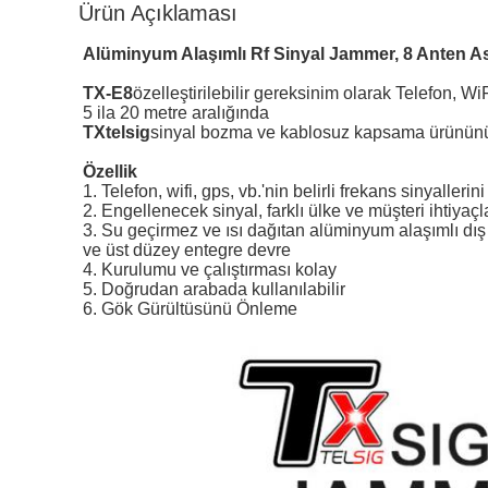
Ürün Açıklaması
Alüminyum Alaşımlı Rf Sinyal Jammer, 8 Anten A
TX-E8
özelleştirilebilir gereksinim olarak Telefon, W
5 ila 20 metre aralığında
TXtelsig
sinyal bozma ve kablosuz kapsama ürününün 
Özellik
1. Telefon, wifi, gps, vb.'nin belirli frekans sinyaller
2. Engellenecek sinyal, farklı ülke ve müşteri ihtiyaçla
3. Su geçirmez ve ısı dağıtan alüminyum alaşımlı dış
ve üst düzey entegre devre
4. Kurulumu ve çalıştırması kolay
5. Doğrudan arabada kullanılabilir
6. Gök Gürültüsünü Önleme