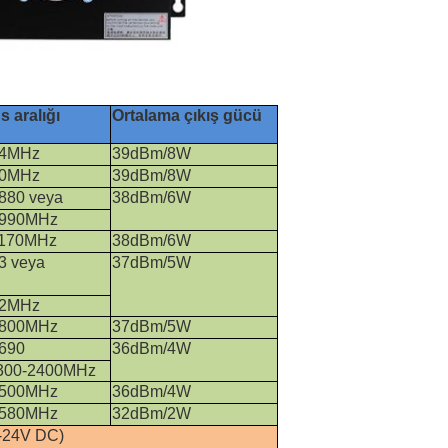
s aralığı
Ortalama çıkış gücü
94MHz
39dBm/8W
60MHz
39dBm/8W
880 veya
38dBm/6W
1990MHz
2170MHz
38dBm/6W
3 veya
37dBm/5W
62MHz
1800MHz
37dBm/5W
690
36dBm/4W
2300-2400MHz
2500MHz
36dBm/4W
1580MHz
32dBm/2W
C-24V DC)