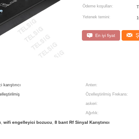
Ödeme koşulları:
Yetenek temini:
1
Ş
En iyi fiyat
i karıştırıcı
Anten:
leştirilmiş
Özelleştirilmiş Frekans:
askeri:
Ağırlık:
u
wifi engelleyici bozucu
8 bant Rf Sinyal Karıştırıcı
,
,