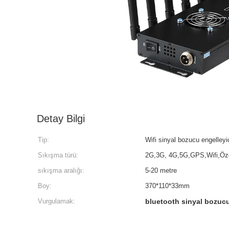
Detay Bilgi
Tip:
Wifi sinyal bozucu engelleyic
Sıkışma türü:
2G,3G, 4G,5G,GPS,Wifi,Özel
sıkışma aralığı:
5-20 metre
Boy:
370*110*33mm
Vurgulamak:
bluetooth sinyal bozuc