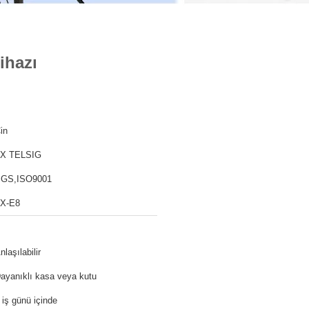
ihazı
in
X TELSIG
GS,ISO9001
X-E8
nlaşılabilir
ayanıklı kasa veya kutu
 iş günü içinde