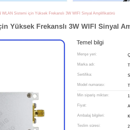
N WLAN Sistemi için Yüksek Frekanslı 3W WIFI Sinyal Amplifikatörü
çin Yüksek Frekanslı 3W WIFI Sinyal Am
Temel bilgi
Menşe yeri:
Ç
Marka adı:
T
Sertifika:
S
Model numarası:
T
Min sipariş miktarı:
1
Fiyat:
A
Ambalaj bilgileri:
K
Teslim süresi:
2