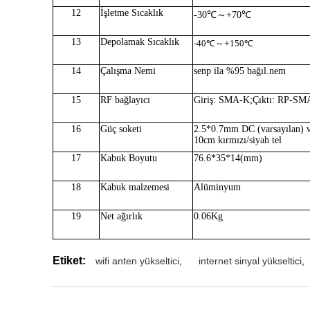
12
İşletme
Sıcaklık
-30℃～+70℃
13
Depolamak
Sıcaklık
+
-40
℃～
150
℃
14
Çalışma Nemi
sen
p ila %95 bağıl.nem
15
RF
bağlayıcı
Giriş: SMA-
K
;Çıktı:
RP-
SM
16
Güç soketi
2
.5*
0.7
mm DC (varsayılan) 
1
0
cm kırmızı/siyah tel
17
Kabuk Boyutu
76.6*35*14(mm)
18
Kabuk malzemesi
Alüminyum
19
Net ağırlık
0.06Kg
Etiket:
wifi anten yükseltici
,
internet sinyal yükseltici
,