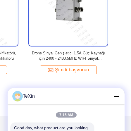
lifikatör,
Kablosuz Kameralar Wifi Aralığı Amplifikatör,
Akıllı Ev
ifikatör
Alüminyum Kabuk Taşınabilir Wifi Amplifikatör
Sinyal Ampl
Şimdi başvurun
TeXin
7:15 AM
Good day, what product are you looking 