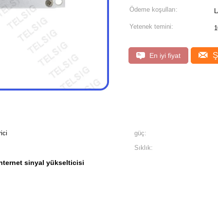
Ödeme koşulları:
Yetenek temini:
1
Ş
En iyi fiyat
ici
güç:
Sıklık:
nternet sinyal yükselticisi