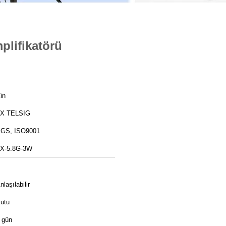
plifikatörü
in
X TELSIG
GS, ISO9001
X-5.8G-3W
nlaşılabilir
utu
 gün