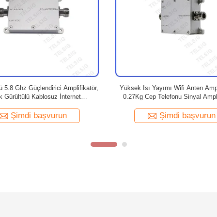
0W WIFI Sinyal Amplifikatörü
6V - 18V Giriş Wifi Güçlendirici Amp
yıcı Yüksek Performanslı SGS /
Yazılım Yok Dış Mekan Wifi Ampl
ISO9001 Listelenmiştir
Şimdi başvurun
Şimdi başvurun