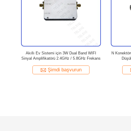
ç Kaynağı
5W 37dBm WIFI Sinyal Amplifikatörü
2.4G 1
inyal
Güçlendirici SMA Konnektörü Güçlü Güç
Tekrarla
Siyah Renk
Şimdi başvurun