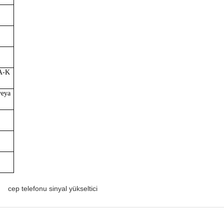
A-
K
veya
cep telefonu sinyal yükseltici