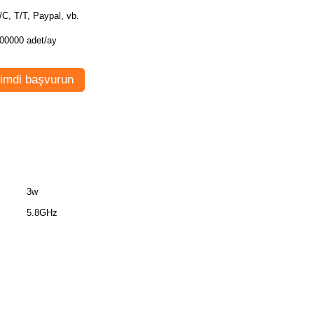
L/C, T/T, Paypal, vb.
00000 adet/ay
imdi başvurun
3w
5.8GHz