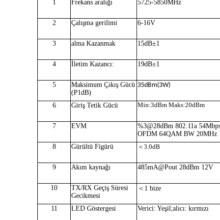
1
Frekans aralığı
5725-5850
MHz
2
Çalışma gerilimi
6-16
V
3
alma
Kazanmak
15
dB
±
1
4
İletim Kazancı:
19
dB
±
1
5
Maksimum Çıkış Gücü
35dBm(3W)
(P1dB)
6
Giriş Tetik Gücü
Min:3dBm Maks:20dBm
7
EVM
%3@28dBm 802.11a 54Mbp
OFDM 64QAM BW 20MHz
8
Gürültü Figürü
＜
3.0dB
9
Akım kaynağı
485mA@Pout 28dBm 12V
10
TX/RX Geçiş Süresi
＜
1 bize
Gecikmesi
11
LED Göstergesi
Verici: Yeşil;alıcı: kırmızı