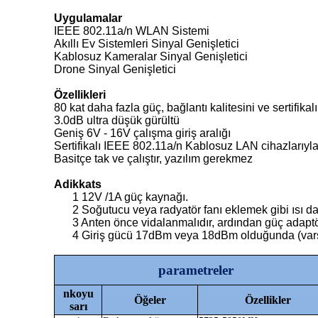
Uygulamalar
IEEE 802.11a/n WLAN Sistemi
Akıllı Ev Sistemleri Sinyal Genişletici
Kablosuz Kameralar Sinyal Genişletici
Drone Sinyal Genişletici
Özellikleri
80 kat daha fazla güç, bağlantı kalitesini ve sertifika
3.0dB ultra düşük gürültü
Geniş 6V - 16V çalışma giriş aralığı
Sertifikalı IEEE 802.11a/n Kablosuz LAN cihazlarıyl
Basitçe tak ve çalıştır, yazılım gerekmez
A
dikkat
s
1 12V /1A güç kaynağı.
2 Soğutucu veya radyatör fanı eklemek gibi ısı dağ
3 Anten önce vidalanmalıdır, ardından güç adaptö
4 Giriş gücü 17dBm veya 18dBm olduğunda (varsa
parametreler
n
koyu
Öğeler
Özellikler
sarı