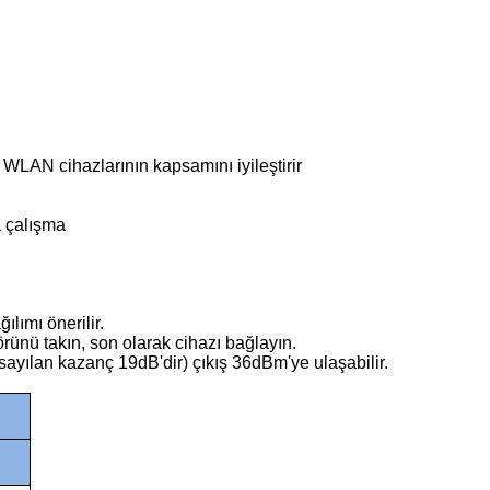
lı WLAN cihazlarının kapsamını iyileştirir
a çalışma
ılımı önerilir.
rünü takın, son olarak cihazı bağlayın.
yılan kazanç 19dB'dir) çıkış 36dBm'ye ulaşabilir.