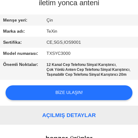
KONTROL
iletim yonca anteni
BIZE
Menşe yeri:
Çin
ULAŞIN
Marka adı:
TeXin
Sertifika:
CE,SGS,IOS9001
HABERLER
Model numarası:
TXSYC3000
Önemli Noktalar:
,
12 Kanal Cep Telefonu Sinyal Karıştırıcı
BLOG
,
Çok Yönlü Anten Cep Telefonu Sinyal Karıştırıcı
Taşınabilir Cep Telefonu Sinyal Karıştırıcı 20m
TEKLIF
BIZE ULAŞIN!
ISTEĞI
AÇILMIŞ DETAYLAR
SITE
HARITASI