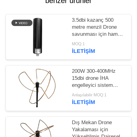
benzer ürünler
PRIVACY
POLICY
3.5dbi kazanç 500
metre menzil Drone
savunması için ham
bakır fiberglass anten
MOQ:1
İLETIŞIM
200W 300-400MHz
15dbi drone İHA
engelleyici sistem
iletişim fiberglas anteni
Anlaşılabilir MOQ:1
İLETIŞIM
Dış Mekan Drone
Yakalaması için
Yükseltilmiş Dairesel