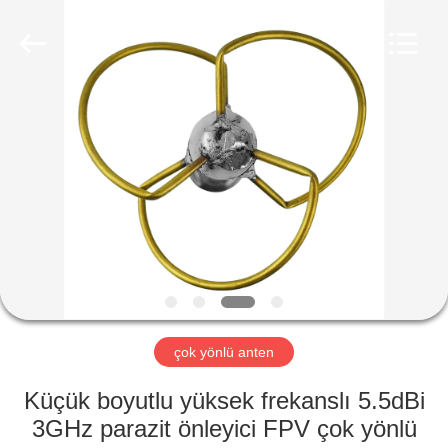
2026
Amplifier
module.
All
Rights
Reserved.
ANA
SAYFA
ÜRÜNLER
HAKKIMIZDA
FABRIKA
TURU
çok yönlü anten
Küçük boyutlu yüksek frekanslı 5.5dBi
KALITE
3GHz parazit önleyici FPV çok yönlü