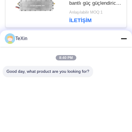
bantlı güç güçlendirici
RF modülü
Anlaşılabilir MOQ:1
İLETIŞIM
TeXin
Popüler Kategoriler
Tüm
8:40 PM
Sinyal karıştırıcı
Drone sakatlama
Good day, what product are you looking for?
modülü
modülü
FPV jammer modülü
RF güç amplifikatörü
geniş bant güç
Tek Yönlü Yükseltici
amplifikatörü