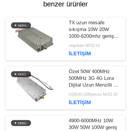
benzer ürünler
ISTEĞI
TX uzun mesafe
sıkışma 10W 20W
SITE
1000-6200mhz geniş
bant drone karşıtı güç
HARITASI
negotiate MOQ:10
amplifikatör modülü
İLETIŞIM
(hükümet için)
PRIVACY
Özel 50W 400MHz
500MHz 3G 4G Lora
POLICY
Dijital Uzun Menzilli RF
amplifikatörü anti drone
US$145-158/pieces MOQ:10
modülü Saklayıcı
İLETIŞIM
sistemi
4900-6000MHz 10W
30W 50W 100W geniş