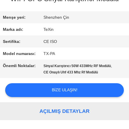
KALITE
Menşe yeri:
Shenzhen Çin
KONTROL
Marka adı:
TeXin
Sertifika:
CE ISO
BIZE
Model numarası:
TX-PA
ULAŞIN
Önemli Noktalar:
,
Sinyal Karıştırıcı 50W 433MHz RF Modülü
CE Onaylı Uhf 433 Mhz Rf Modülü
HABERLER
BIZE ULAŞIN!
BLOG
AÇILMIŞ DETAYLAR
TEKLIF