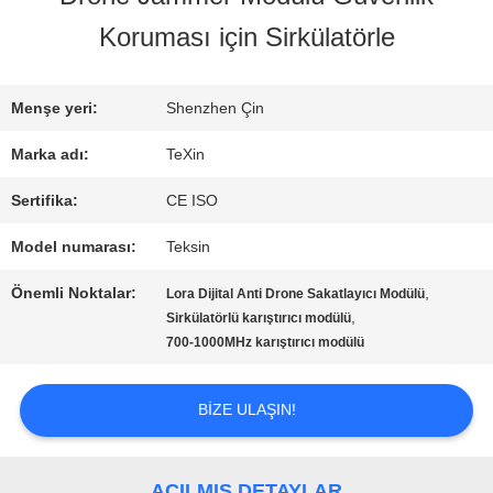
Koruması için Sirkülatörle
KALITE
KONTROL
Menşe yeri:
Shenzhen Çin
Marka adı:
TeXin
BIZE
Sertifika:
CE ISO
ULAŞIN
Model numarası:
Teksin
Önemli Noktalar:
,
Lora Dijital Anti Drone Sakatlayıcı Modülü
HABERLER
,
Sirkülatörlü karıştırıcı modülü
700-1000MHz karıştırıcı modülü
BLOG
BIZE ULAŞIN!
TEKLIF
AÇILMIŞ DETAYLAR