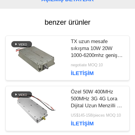
ISTEĞI
benzer ürünler
SITE
TX uzun mesafe
HARITASI
sıkışma 10W 20W
1000-6200mhz geniş
bant drone karşıtı güç
negotiate MOQ:10
PRIVACY
amplifikatör modülü
İLETIŞIM
(hükümet için)
POLICY
Özel 50W 400MHz
500MHz 3G 4G Lora
Dijital Uzun Menzilli RF
amplifikatörü anti drone
US$145-158/pieces MOQ:10
modülü Saklayıcı
İLETIŞIM
sistemi