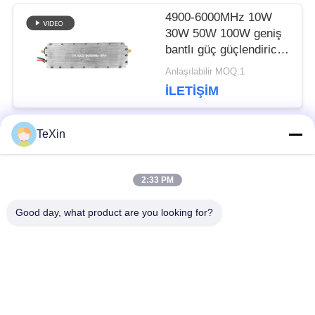
4900-6000MHz 10W
30W 50W 100W geniş
bantlı güç güçlendirici
RF modülü
Anlaşılabilir MOQ:1
İLETIŞIM
TeXin
Popüler Kategoriler
Tüm
2:33 PM
Sinyal karıştırıcı
Drone sakatlama
Good day, what product are you looking for?
modülü
modülü
FPV jammer modülü
RF güç amplifikatörü
geniş bant güç