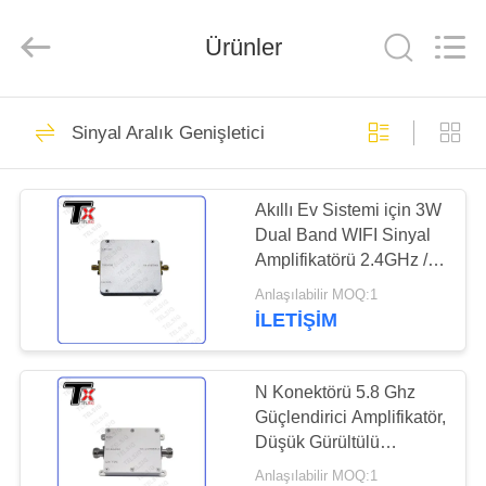
2026
Amplifier
module.
Ürünler
All
Rights
Reserved.
ANA
45
Sinyal Aralık Genişletici
SAYFA
Sinyal karıştırıcı
modülü
Akıllı Ev Sistemi için 3W
ÜRÜNLER
Dual Band WIFI Sinyal
Amplifikatörü 2.4GHz /
HAKKIMIZDA
5.8GHz Frekans
Anlaşılabilir MOQ:1
İLETIŞIM
21
FABRIKA
Drone sakatlama
TURU
N Konektörü 5.8 Ghz
Güçlendirici Amplifikatör,
modülü
Düşük Gürültülü
KALITE
Kablosuz İnternet
Anlaşılabilir MOQ:1