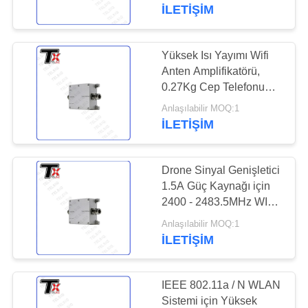
KONTROL
Amplifikatörü
İLETIŞIM
BIZE
Yüksek Isı Yayımı Wifi
109
ULAŞIN
Anten Amplifikatörü,
0.27Kg Cep Telefonu
FPV jammer modülü
Sinyal Amplifikatörü
HABERLER
Anlaşılabilir MOQ:1
İLETIŞIM
BLOG
Drone Sinyal Genişletici
1.5A Güç Kaynağı için
TEKLIF
2400 - 2483.5MHz WIFI
36
Sinyal Amplifikatörü
ISTEĞI
Anlaşılabilir MOQ:1
RF güç
İLETIŞIM
amplifikatörü
SITE
HARITASI
IEEE 802.11a / N WLAN
Sistemi için Yüksek