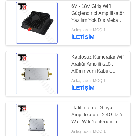
6V - 18V Giriş Wifi
Güçlendirici Amplifikatör,
12
Yazılım Yok Dış Mekan
çift yönlü
Wifi Amplifikatör
Anlaşılabilir MOQ:1
İLETIŞIM
amplifikatör
Kablosuz Kameralar Wifi
Aralığı Amplifikatör,
Alüminyum Kabuk
Taşınabilir Wifi
96
Anlaşılabilir MOQ:1
Amplifikatör
İLETIŞIM
Uçak sinyali bozucu
Hafif İnternet Sinyali
Amplifikatörü, 2.4GHz 5
Watt Wifi Yönlendirici
Amplifikatörü
Anlaşılabilir MOQ:1