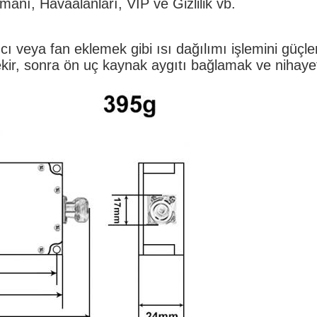
anı, Havaalanları, VIP ve Gizlilik vb.
ı veya fan eklemek gibi ısı dağılımı işlemini güçlen
ekir, sonra ön uç kaynak aygıtı bağlamak ve nihay