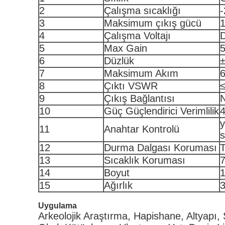
2
Çalışma sıcaklığı
3
Maksimum çıkış gücü
4
Çalışma Voltajı
5
Max Gain
6
Düzlük
±
7
Maksimum Akım
8
Çıktı VSWR
≤
9
Çıkış Bağlantısı
10
Güç Güçlendirici Verimlilik
11
Anahtar Kontrolü
s
12
Durma Dalgası Koruması
13
Sıcaklık Koruması
7
14
Boyut
15
Ağırlık
Uygulama
Arkeolojik Araştırma, Hapishane, Altyapı, 