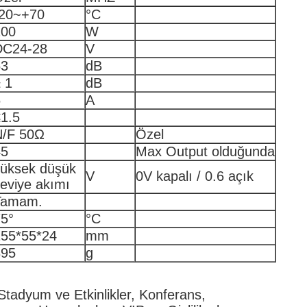
-20~+70
°C
100
W
DC24-28
V
53
dB
 1
dB
6
A
1.5
N/F 50Ω
Özel
45
Max Output olduğunda
yüksek düşük
V
0V kapalı / 0.6 açık
eviye akımı
Tamam.
5°
°C
155*55*24
mm
395
g
Stadyum ve Etkinlikler, Konferans,