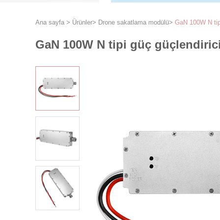
Ana sayfa
>
Ürünler
>
Drone sakatlama modülü
>
GaN 100W N tipi
GaN 100W N tipi güç güçlendiric