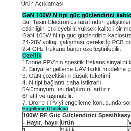
Ürün Açıklaması
GaN 100W N tipi güç güçlendirici kablo
Bu, Texin Electronics tarafından geliştiri
etkinliğini etkileyebilir.Yüksek kaliteli bir
GaN 100W N tip güç güçlendirici kablosu
24-28V voltajı çalışması gerekir.İç PCB
2.4 GHz frekans bandı özelleştirilebilir.
Özellik
1Drone FPV'nin spesifik frekans sinyalini 
2. Sinyal engelleme UAV farklı modeline gör
3. GaN çözeltisinin düşük tüketimi
4. N tipi bağlantı daha istikrarlı
5Alüminyum, ısı dağılımını arttırır.
6Hafif ve taşınabilir.
7. Drone FPV'yi engelleme konusunda son
Engelleme Özellikleri
1
0
0W RF Güç Güçlendirici Spesifikas
- Hayır, hayır.
Ürün
V
1
Sıklık