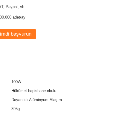
T/T, Paypal, vb.
00.000 adet/ay
imdi başvurun
100W
Hükümet hapishane okulu
Dayanıklı Alüminyum Alaşım
395g