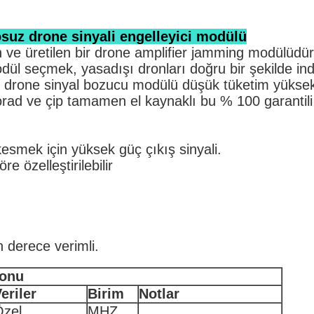
suz drone sinyali engelleyici modülü
len ve üretilen bir drone amplifier jamming modülüd
 modül seçmek, yasadışı dronları doğru bir şekilde indi
z drone sinyal bozucu modülü düşük tüketim yüks
 borad ve çip tamamen el kaynaklı bu % 100 garan
kesmek için yüksek güç çıkış sinyali.
e özelleştirilebilir
 derece verimli.
yonu
eriler
Birim
Notlar
Özel
MHZ