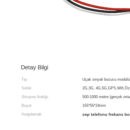
Detay Bilgi
Tip:
Uçak sinyali bozucu modülü
Sıklık:
2G,3G, 4G,5G,GPS,Wifi,Özel
Sıkışma Aralığı:
500-1000 metre (gerçek orta
Boyut:
155*55*24mm
Vurgulamak:
cep telefonu frekans b