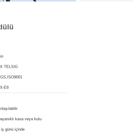
dülü
in
X TELSIG
GS,ISO9001
X-E8
nlaşılabilir
ayanıklı kasa veya kutu
 iş günü içinde