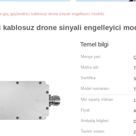
 güç güçlendirici kablosuz drone sinyali engelleyici modülü
i kablosuz drone sinyali engelleyici mo
Temel bilgi
Menşe yeri:
Ç
Marka adı:
T
Sertifika:
S
Model numarası:
T
Min sipariş miktarı:
1
Fiyat:
A
Ambalaj bilgileri:
D
Teslim süresi:
2