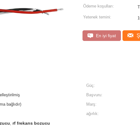
Ödeme koşulları:
Yetenek temini:
1
Ş
En iyi fiyat
Güç:
leştirilmiş
Başvuru:
ma bağlıdır)
Marş:
ağırlık:
ozucu
rf frekans bozucu
,