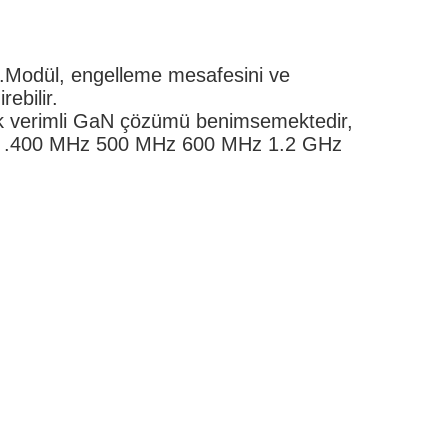
ür.Modül, engelleme mesafesini ve
rebilir.
ek verimli GaN çözümü benimsemektedir,
tili .400 MHz 500 MHz 600 MHz 1.2 GHz