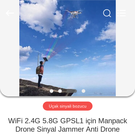
2026
Amplifier
module.
All
Rights
Reserved.
ANA
SAYFA
ÜRÜNLER
HAKKIMIZDA
FABRIKA
TURU
Uçak sinyali bozucu
WiFi 2.4G 5.8G GPSL1 için Manpack
KALITE
Drone Sinyal Jammer Anti Drone