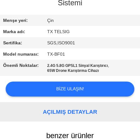
KONTROL
Sistemi
BIZE
Menşe yeri:
Çin
ULAŞIN
Marka adı:
TX TELSIG
Sertifika:
SGS,ISO9001
HABERLER
Model numarası:
TX-BF01
Önemli Noktalar:
,
2.4G 5.8G GPSL1 Sinyal Karıştırıcı
BLOG
65W Drone Karıştırma Cihazı
BIZE ULAŞIN!
TEKLIF
ISTEĞI
AÇILMIŞ DETAYLAR
SITE
HARITASI
benzer ürünler