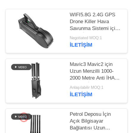
PRIVACY
WIFI5.8G 2.4G GPS
POLICY
Drone Killer Hava
Savunma Sistemi için
Hava İHA Sayaç
Negotiated MOQ:1
Interceptor
İLETIŞIM
Mavic3 Mavic2 için
Uzun Menzilli 1000-
2000 Metre Anti İHA
Sistemi İHA Drone
Anlaşılabilir MOQ:1
Jammer
İLETIŞIM
Petrol Deposu İçin
Açık Bilgisayar
Bağlantısı Uzun