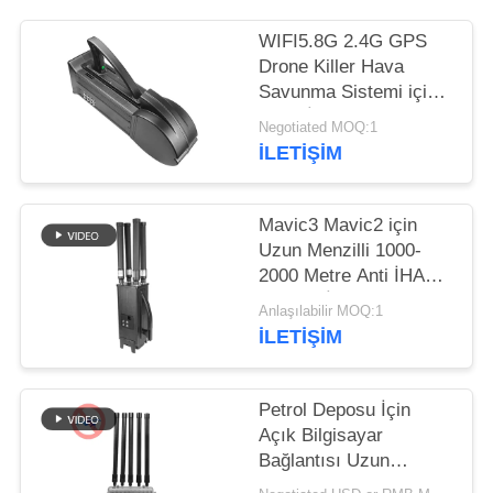
PRIVACY
WIFI5.8G 2.4G GPS
Drone Killer Hava
POLICY
Savunma Sistemi için
Hava İHA Sayaç
Negotiated MOQ:1
Interceptor
İLETIŞIM
Mavic3 Mavic2 için
Uzun Menzilli 1000-
2000 Metre Anti İHA
Sistemi İHA Drone
Anlaşılabilir MOQ:1
Jammer
İLETIŞIM
Petrol Deposu İçin
Açık Bilgisayar
Bağlantısı Uzun
Menzilli İHA Drone