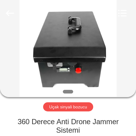
2026
Amplifier
module.
All
Rights
Reserved.
ANA
SAYFA
ÜRÜNLER
HAKKIMIZDA
FABRIKA
TURU
Uçak sinyali bozucu
360 Derece Anti Drone Jammer
KALITE
Sistemi