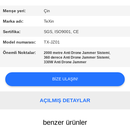
KONTROL
Menşe yeri:
Çin
BIZE
Marka adı:
TeXin
ULAŞIN
Sertifika:
SGS, ISO9001, CE
Model numarası:
TX-JZ01
HABERLER
Önemli Noktalar:
,
2000 metre Anti Drone Jammer Sistemi
,
360 derece Anti Drone Jammer Sistemi
330W Anti Drone Jammer
BLOG
BIZE ULAŞIN!
TEKLIF
ISTEĞI
AÇILMIŞ DETAYLAR
SITE
HARITASI
benzer ürünler