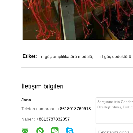
Etiket:
rf güç amplifikatörü modülü
,
rf güç dedektörü
İletişim bilgileri
Jana
Telefon numarası :
+8618018769913
Naber :
+8613787832057