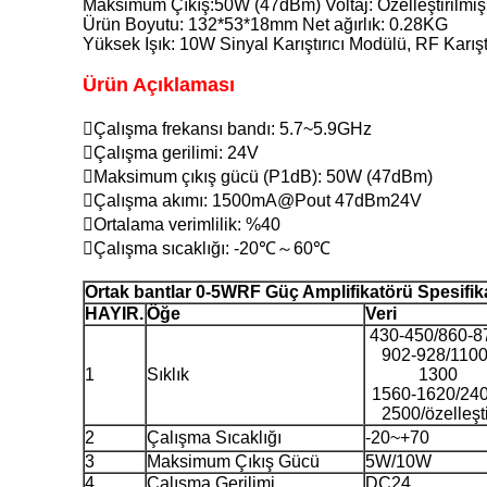
Maksimum Çıkış:50W (47dBm) Voltaj: Özelleştirilmiş
Ürün Boyutu: 132*53*18mm Net ağırlık: 0.28KG
Yüksek Işık: 10W Sinyal Karıştırıcı Modülü, RF Karışt
Ürün Açıklaması
Çalışma frekansı bandı: 5.7~5.9GHz
Çalışma gerilimi: 24V
Maksimum çıkış gücü (P1dB): 50W (47dBm)
Çalışma akımı: 1500mA@Pout 47dBm24V
Ortalama verimlilik: %40
Çalışma sıcaklığı: -20℃～60℃
Ortak bantlar 0-5W
RF Güç Amplifikatörü Spesifi
HAYIR.
Öğe
Veri
430-450/860-8
902-928/1100
1
Sıklık
1300
1560-1620/240
2500/özelleşti
2
Çalışma Sıcaklığı
-20~+70
3
Maksimum Çıkış Gücü
5W/10W
4
Çalışma Gerilimi
DC24