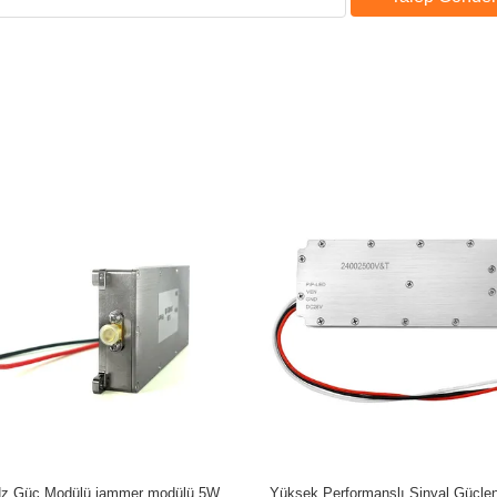
tal Kaynağı 50W 300-1200MHz Anti
Yüksek Güç 433MHz 1.2GHz 1.5G