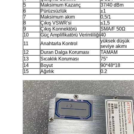
5
Maksimum Kazanç
37/40 dBm
6
Pürüzsüzlük
±1
7
Maksimum akım
0,5/1
8
Çıkış VSWR'si
≤1,5
9
Çıkış Konnektörü
SMA/F 50Ω
10
Güç Amplifikatörü Verimliliği
40
yüksek düşük
11
Anahtarla Kontrol
seviye akımı
12
Duran Dalga Koruması
TAMAM
13
Sıcaklık Koruması
75°
14
Boyut
90*48*18
15
Ağırlık
0.2