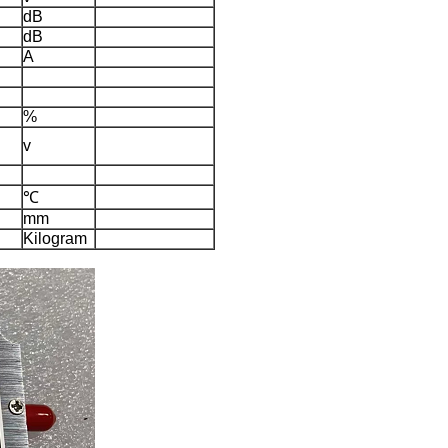
dB
dB
A
%
v
℃
mm
Kilogram