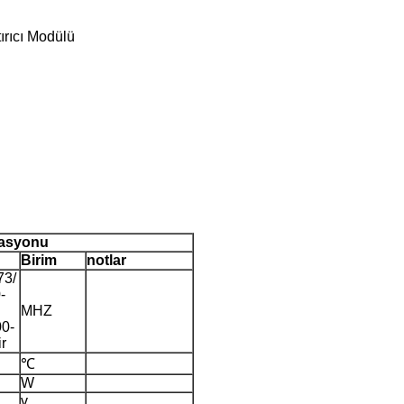
ırıcı Modülü
kasyonu
Birim
notlar
73/
-
MHZ
0-
r
℃
W
v