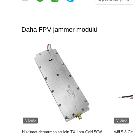
Daha FPV jammer modülü
MHZ 1.2G
Taşınabilir Düşük Güçlü Rf Verici, Uzun
Lora Diji