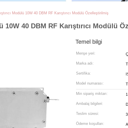
ıştırıcı Modülü 10W 40 DBM RF Karıştırıcı Modülü Özelleştirilmiş
lü 10W 40 DBM RF Karıştırıcı Modülü Öze
Temel bilgi
Menşe yeri:
Ç
Marka adı:
T
Sertifika:
I
Model numarası:
T
Min sipariş miktarı:
1
Ambalaj bilgileri:
D
Teslim süresi:
3
Ödeme koşulları:
A