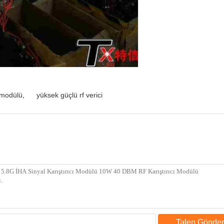
 modülü
,
yüksek güçlü rf verici
Talep Gönder