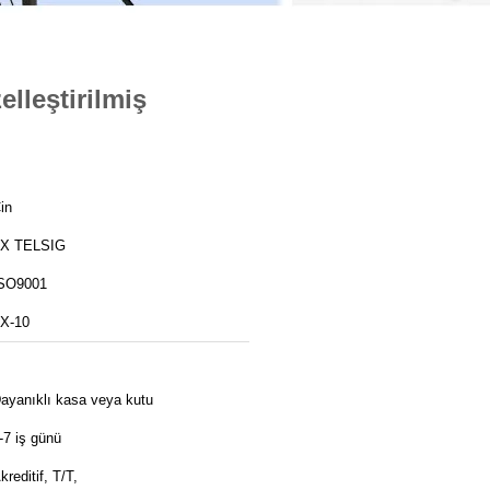
lleştirilmiş
in
X TELSIG
SO9001
X-10
ayanıklı kasa veya kutu
-7 iş günü
kreditif, T/T,