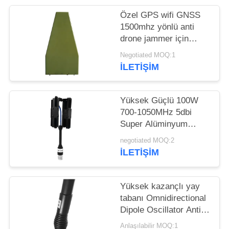
PRIVACY
Özel GPS wifi GNSS
1500mhz yönlü anti
POLICY
drone jammer için
periyodik anten kaydı
Negotiated MOQ:1
İLETIŞIM
Yüksek Güçlü 100W
700-1050MHz 5dbi
Super Alüminyum
Korumalı Taşınabilir
negotiated MOQ:2
Anten 337*130*24mm
İLETIŞIM
Kutuplaştırma Yatay
Yüksek kazançlı yay
tabanı Omnidirectional
Dipole Oscillator Anti
drone cihazı için çift
Anlaşılabilir MOQ:1