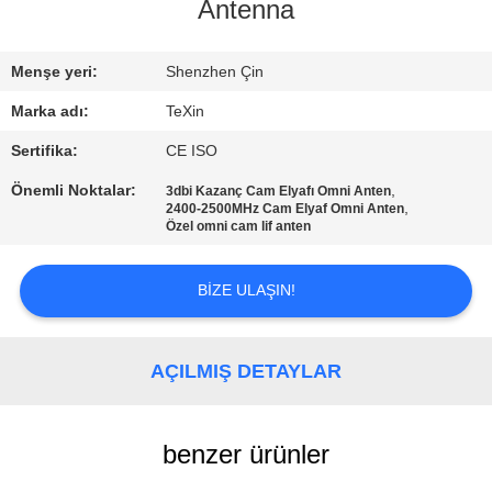
KONTROL
Antenna
BIZE
Menşe yeri:
Shenzhen Çin
ULAŞIN
Marka adı:
TeXin
Sertifika:
CE ISO
HABERLER
Önemli Noktalar:
,
3dbi Kazanç Cam Elyafı Omni Anten
,
2400-2500MHz Cam Elyaf Omni Anten
Özel omni cam lif anten
BLOG
BIZE ULAŞIN!
TEKLIF
ISTEĞI
AÇILMIŞ DETAYLAR
SITE
benzer ürünler
HARITASI