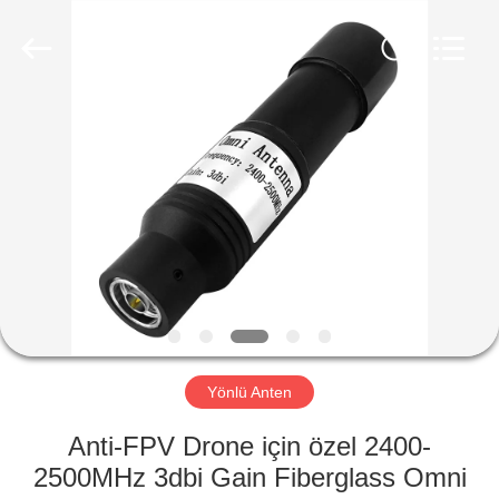
2026
Amplifier
module.
All
Rights
Reserved.
ANA
SAYFA
ÜRÜNLER
HAKKIMIZDA
FABRIKA
TURU
Yönlü Anten
Anti-FPV Drone için özel 2400-
KALITE
2500MHz 3dbi Gain Fiberglass Omni