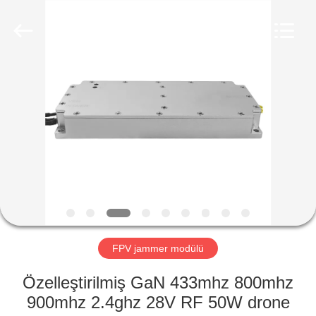
2026
Amplifier
module.
All
Rights
Reserved.
ANA
SAYFA
ÜRÜNLER
HAKKIMIZDA
FABRIKA
TURU
FPV jammer modülü
Özelleştirilmiş GaN 433mhz 800mhz
KALITE
900mhz 2.4ghz 28V RF 50W drone