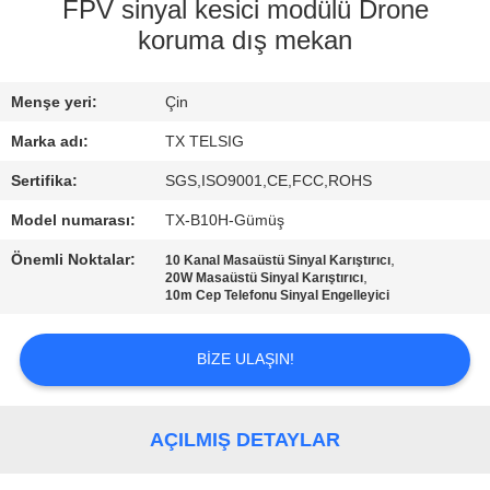
KONTROL
FPV sinyal kesici modülü Drone
koruma dış mekan
BIZE
Menşe yeri:
Çin
ULAŞIN
Marka adı:
TX TELSIG
HABERLER
Sertifika:
SGS,ISO9001,CE,FCC,ROHS
Model numarası:
TX-B10H-Gümüş
BLOG
Önemli Noktalar:
,
10 Kanal Masaüstü Sinyal Karıştırıcı
,
20W Masaüstü Sinyal Karıştırıcı
10m Cep Telefonu Sinyal Engelleyici
TEKLIF
ISTEĞI
BIZE ULAŞIN!
SITE
AÇILMIŞ DETAYLAR
HARITASI