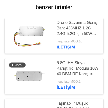
benzer ürünler
PRIVACY
POLICY
Drone Savunma Geniş
Bant 433MHZ 1.2G
2.4G 5.2G için 50W
Temp Controlled
negotiate MOQ:10
Jammer Modülü
İLETIŞIM
5.8G İHA Sinyal
Karıştırıcı Modülü 10W
40 DBM RF Karıştırıcı
Modülü Özelleştirilmiş
negotiate MOQ:1
İLETIŞIM
Taşınabilir Düşük