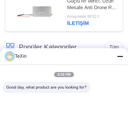
Güçlü Rf Verici, Uzun
Mesafe Anti Drone Rf
Amplifikatör Modülü
Anlaşılabilir MOQ:1
İLETIŞIM
Popüler Kategoriler
Tüm
TeXin
Sinyal karıştırıcı
Drone sakatlama
modülü
modülü
4:56 PM
Good day, what product are you looking for?
FPV jammer modülü
RF güç amplifikatörü
geniş bant güç
Tek Yönlü Yükseltici
amplifikatörü