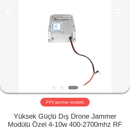
2026
Amplifier
module.
All
Rights
Reserved.
ANA
SAYFA
ÜRÜNLER
HAKKIMIZDA
FABRIKA
TURU
FPV jammer modülü
Yüksek Güçlü Dış Drone Jammer
KALITE
Modülü Özel 4-10w 400-2700mhz RF