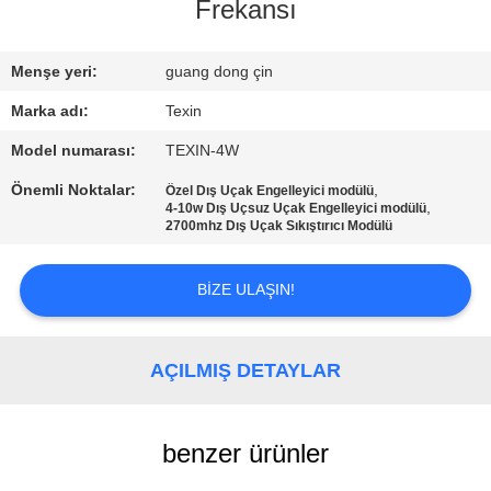
KONTROL
Frekansı
BIZE
Menşe yeri:
guang dong çin
ULAŞIN
Marka adı:
Texin
Model numarası:
TEXIN-4W
HABERLER
Önemli Noktalar:
,
Özel Dış Uçak Engelleyici modülü
,
4-10w Dış Uçsuz Uçak Engelleyici modülü
2700mhz Dış Uçak Sıkıştırıcı Modülü
BLOG
BIZE ULAŞIN!
TEKLIF
ISTEĞI
AÇILMIŞ DETAYLAR
SITE
benzer ürünler
HARITASI