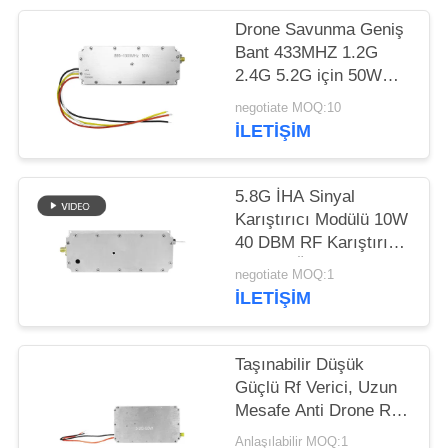
PRIVACY
Drone Savunma Geniş
Bant 433MHZ 1.2G
POLICY
2.4G 5.2G için 50W
Temp Controlled
negotiate MOQ:10
Jammer Modülü
İLETIŞIM
5.8G İHA Sinyal
Karıştırıcı Modülü 10W
40 DBM RF Karıştırıcı
Modülü Özelleştirilmiş
negotiate MOQ:1
İLETIŞIM
Taşınabilir Düşük
Güçlü Rf Verici, Uzun
Mesafe Anti Drone Rf
Amplifikatör Modülü
Anlaşılabilir MOQ:1