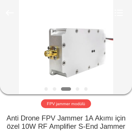
2026
Amplifier
module.
All
Rights
Reserved.
ANA
SAYFA
ÜRÜNLER
HAKKIMIZDA
FABRIKA
TURU
FPV jammer modülü
Anti Drone FPV Jammer 1A Akımı için
KALITE
özel 10W RF Amplifier S-End Jammer