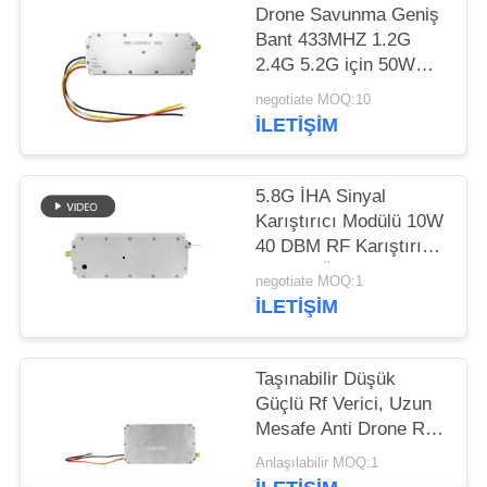
Drone Savunma Geniş
PRIVACY
Bant 433MHZ 1.2G
2.4G 5.2G için 50W
POLICY
Temp Controlled
negotiate MOQ:10
Jammer Modülü
İLETIŞIM
5.8G İHA Sinyal
Karıştırıcı Modülü 10W
40 DBM RF Karıştırıcı
Modülü Özelleştirilmiş
negotiate MOQ:1
İLETIŞIM
Taşınabilir Düşük
Güçlü Rf Verici, Uzun
Mesafe Anti Drone Rf
Amplifikatör Modülü
Anlaşılabilir MOQ:1