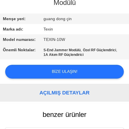
KONTROL
Modülü
BIZE
Menşe yeri:
guang dong çin
ULAŞIN
Marka adı:
Texin
Model numarası:
TEXIN-10W
HABERLER
Önemli Noktalar:
,
,
S-End Jammer Modülü
Özel RF Güçlendirici
1A Akım RF Güçlendirici
BLOG
BIZE ULAŞIN!
TEKLIF
ISTEĞI
AÇILMIŞ DETAYLAR
SITE
benzer ürünler
HARITASI